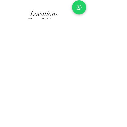
Location-
Empfehlung
Brüngers Land-Wirtschaft
Von Laer
Ausstatter-
Empfehlung