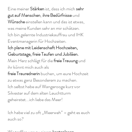
Eine meiner
Stärken
ist, dass ich mich
sehr
gut auf Menschen
,
ihre Bedürfnisse
und
Wünsche
einstellen kann und das ist etwas,
was meine Kunden sehr an mir schätzen.
Ich bin gelernte Industriekauffrau und IHK
Eventmanagerin für Hochzeiten.
Ich plane mit Leidenschaft Hochzeiten,
Geburtstage, freie Taufen und Jubiläen.
Mein Herz schlägt für die
freie Trauung
und
ihr könnt mich auch als
freie Traurednerin
buchen, um eure Hochzeit
zu etwas ganz Besonderem zu machen.
Ich selbst habe auf Wangerooge kurz vor
Silvester auf dem alten Leuchtturm
geheiratet...ich liebe das Meer!
Ich habe viel zu oft „Meerweh“ – geht es euch
auch so?
Wir treffen uns zu einem
kostenlosen